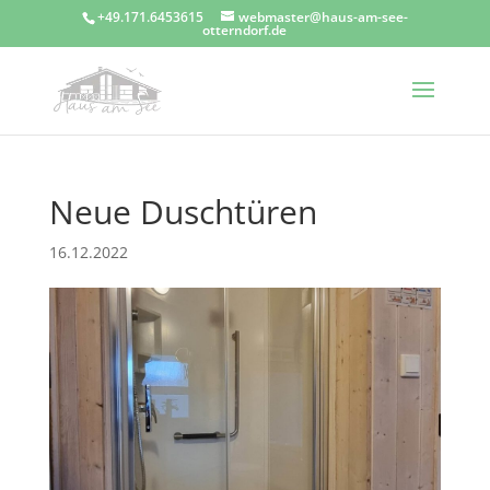
+49.171.6453615
webmaster@haus-am-see-
otterndorf.de
Neue Duschtüren
16.12.2022