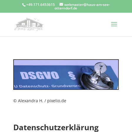
+49.171.6453615
webmaster@haus-am-see-
otterndorf.de
© Alexandra H. / pixelio.de
Datenschutzerklärung