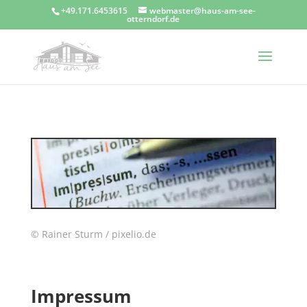
+49.171.6453615
webmaster@haus-am-see-
otterndorf.de
© Rainer Sturm / pixelio.de
Impressum