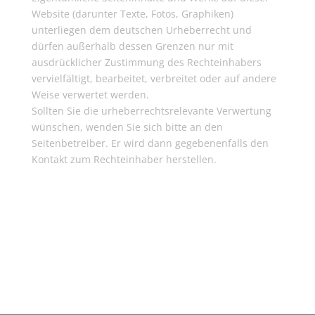
Website (darunter Texte, Fotos, Graphiken)
unterliegen dem deutschen Urheberrecht und
dürfen außerhalb dessen Grenzen nur mit
ausdrücklicher Zustimmung des Rechteinhabers
vervielfältigt, bearbeitet, verbreitet oder auf andere
Weise verwertet werden.
Sollten Sie die urheberrechtsrelevante Verwertung
wünschen, wenden Sie sich bitte an den
Seitenbetreiber. Er wird dann gegebenenfalls den
Kontakt zum Rechteinhaber herstellen.
Weitere Website von Rainer Bathen:
basyss
Systemische Supervision und Coaching Rainer
Bathen
.